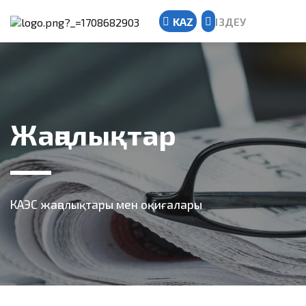
KAZ
ІЗДЕУ
Kazakh
Russian
English
Жаңалықтар
КАЭС жаңалықтары мен оқиғалары