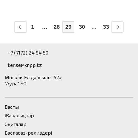
1
…
28
29
30
…
33
+7 (7172) 24 84 50
kense@knpp.kz
​Мәңгілік Ел даңғылы, 57а
"Аура" БО
Басты
Жаңалықтар
Оқиғалар
Баспасөз-релиздері