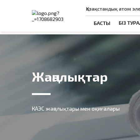
Қазақстандық атом эл
БІЗ ТУР
БАСТЫ
Жаңалықтар
КАЭС жаңалықтары мен оқиғалары