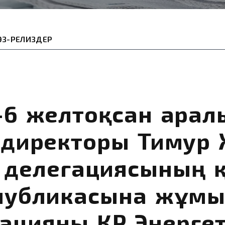
ӨЗ-РЕЛИЗДЕР
-6 желтоқсан арал
директоры Тимур
н делегациясының 
публикасына жұмы
ацияны ҚР Энерге