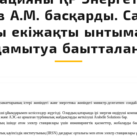
в А.М. басқарды. С
ғы екіжақты ынтым
дамытуға бағытталған
иректоры Тимур Жантикин Қазақстан делегациясының
құрамында
Франц
ия
Республика
мақтастықты дамытуға бағыттал
ған
.
заматтарының істері жөніндегі
және
энергетика жөніндегі министр-делегатпен
сонда
ші ұйымдарымен келіссөздер жүргізді. Олардың қатарында ірі энергия өндіруші компа
және
АЭС-ке арналған турбиналық жабдықтарды жеткізуші Arabelle Solutions бар.
ың ішінде атом электр станциялары үшін инжинирингтік қызметтер, жобаларды б
ық қауіпсіздік институтының (IRSN) дағдарыс орталығы мен атом электр станциялары