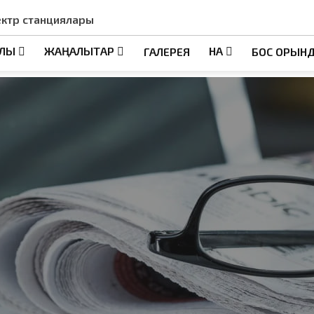
ектр станциялары
АЛЫ
ЖАҢАЛЫҚТАР
НҚА
ГАЛЕРЕЯ
БОС ОРЫН