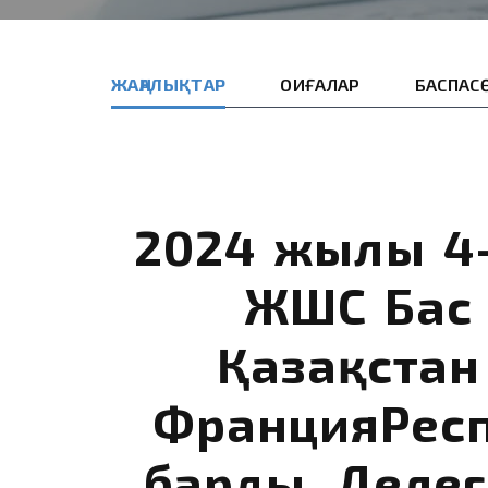
ЖАҢАЛЫҚТАР
ОҚИҒАЛАР
БАСПАС
2024 жылғы 4
ЖШС Бас 
Қазақста
ФранцияРес
барды. Делег