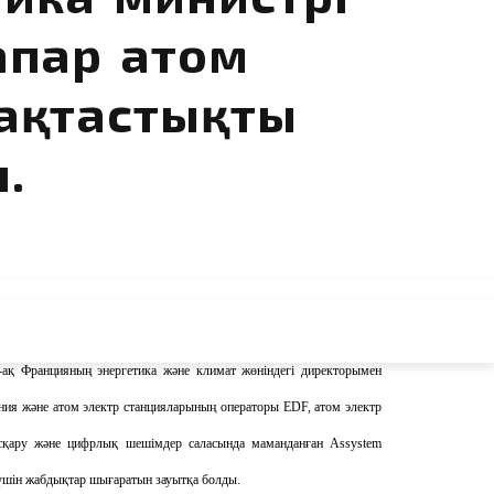
апар атом
ақтастықты
.
сына жұмыс сапары
мен барды.
Делегацияны ҚР Энергетика министрі
й-ақ
Францияның энергетика және климат жөніндегі директорымен
ния және атом электр станцияларының операторы EDF, атом электр
асқару және цифрлық шешімдер саласында маманданған Assystem
 үшін жабдықтар шығаратын зауытқа б
олды.