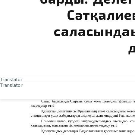
Сәтқалие
саласында
Translator
Translator
2024 жылғы 4-6 желтоқсан аралығында «ҚАЭС» ЖШС Бас д
Сәтқалиев А.М. басқарды. Сапар атом саласындағы екіжақты ынты
Сапар барысында Сыртқы сауда және шетелдегі француз а
кездесулер өтті.
Қазақстан делегациясы Францияның атом саласындағы жетек
станциялары үшін жабдықтарды әзірлеуші және өндіруші Framatome
Сонымен қатар, күрделі инфрақұрылымдық нысандар, сон
х
алықаралық консалтингтік компаниясымен кездесу өт
ті
.
Қазақстандық делегация
Радиологиялық қорғаныс және ядрол