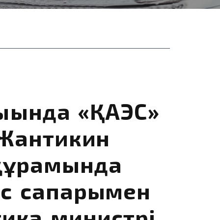
ығында «ҚАЭС»
 Жантикин
құрамында
с сапарымен
тика министрі