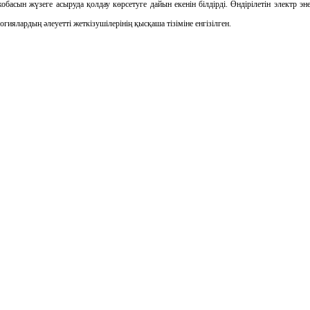
жобасын жүзеге асыруда қолдау көрсетуге дайын екенін білдірді. Өндірілетін электр
огиялардың әлеуетті жеткізушілерінің қысқаша тізіміне енгізілген.