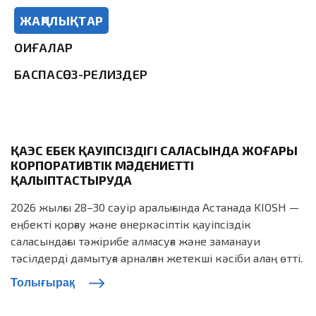
ЖАҢАЛЫҚТАР
ОҚИҒАЛАР
БАСПАСӨЗ-РЕЛИЗДЕР
ҚАЭС ЕҢБЕК ҚАУІПСІЗДІГІ САЛАСЫНДА ЖОҒАРЫ
КОРПОРАТИВТІК МӘДЕНИЕТТІ
ҚАЛЫПТАСТЫРУДА
2026 жылғы 28–30 сәуір аралығында Астанада KIOSH —
еңбекті қорғау және өнеркәсіптік қауіпсіздік
саласындағы тәжірибе алмасуға және заманауи
тәсілдерді дамытуға арналған жетекші кәсіби алаң өтті.
Толығырақ