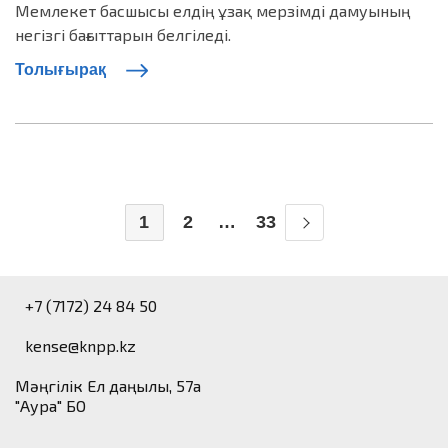
Мемлекет басшысы елдің ұзақ мерзімді дамуының
негізгі бағыттарын белгіледі.
Толығырақ
1
2
…
33
+7 (7172) 24 84 50
kense@knpp.kz
​Мәңгілік Ел даңғылы, 57а
"Аура" БО