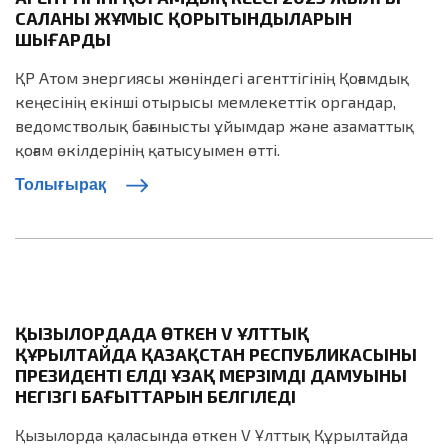
САЛАНЫҢ ЖҰМЫС ҚОРЫТЫНДЫЛАРЫН
ШЫҒАРДЫ
ҚР Атом энергиясы жөніндегі агенттігінің Қоғамдық
кеңесінің екінші отырысы мемлекеттік органдар,
ведомстволық бағынысты ұйымдар және азаматтық
қоғам өкілдерінің қатысуымен өтті.
Толығырақ
ҚЫЗЫЛОРДАДА ӨТКЕН V ҰЛТТЫҚ
ҚҰРЫЛТАЙДА ҚАЗАҚСТАН РЕСПУБЛИКАСЫНЫҢ
ПРЕЗИДЕНТІ ЕЛДІҢ ҰЗАҚ МЕРЗІМДІ ДАМУЫНЫҢ
НЕГІЗГІ БАҒЫТТАРЫН БЕЛГІЛЕДІ
Қызылорда қаласында өткен V Ұлттық Құрылтайда