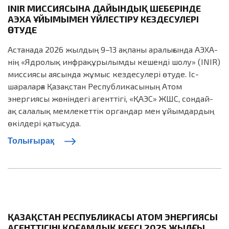
INIR МИССИЯСЫНА ДАЙЫНДЫҚ ШЕҢБЕРІНДЕ
АЭХА ҰЙЫМЫМЕН ҮЙЛЕСТІРУ КЕЗДЕСУЛЕРІ
ӨТУДЕ
Астанада 2026 жылдың 9–13 ақпаны аралығында АЭХА-
нің «Ядролық инфрақұрылымды кешенді шолу» (INIR)
миссиясы аясында жұмыс кездесулері өтуде. Іс-
шараларға Қазақстан Республикасының Атом
энергиясы жөніндегі агенттігі, «ҚАЭС» ЖШС, сондай-
ақ салалық мемлекеттік органдар мен ұйымдардың
өкілдері қатысуда.
Толығырақ
ҚАЗАҚСТАН РЕСПУБЛИКАСЫ АТОМ ЭНЕРГИЯСЫ
АГЕНТТІГІНІҢ ҚОҒАМДЫҚ КЕҢЕСІ 2025 ЖЫЛҒЫ