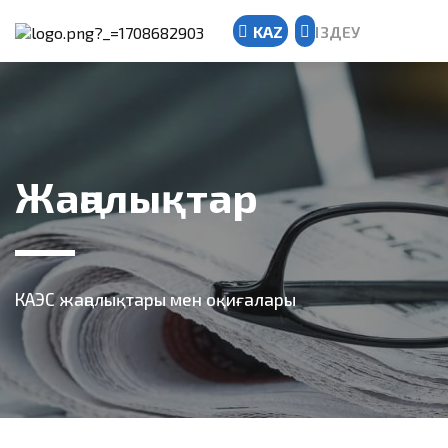
KAZ
ІЗДЕУ
Kazakh
Russian
English
Жаңалықтар
КАЭС жаңалықтары мен оқиғалары