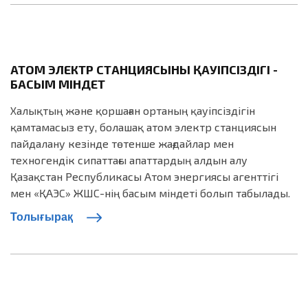
АТОМ ЭЛЕКТР СТАНЦИЯСЫНЫҢ ҚАУІПСІЗДІГІ -
БАСЫМ МІНДЕТ
Халықтың және қоршаған ортаның қауіпсіздігін
қамтамасыз ету, болашақ атом электр станциясын
пайдалану кезінде төтенше жағдайлар мен
техногендік сипаттағы апаттардың алдын алу
Қазақстан Республикасы Атом энергиясы агенттігі
мен «ҚАЭС» ЖШС-нің басым міндеті болып табылады.
Толығырақ