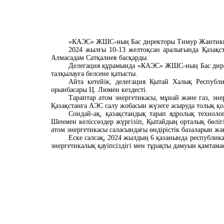
«КАЭС» ЖШС-ның Бас директоры Тимур Жантики
2024 жылғы 10-13 желтоқсан аралығында Қазақс
Алмасадам Сатқалиев басқарды.
Делегация құрамында «КАЭС» ЖШС-ның Бас дир
талқылауға белсене қатысты.
Айта кетейік, делегация
Қытай Халық Республи
орынбасары Ц. Люмен кездесті.
Тараптар атом энергетикасы, мұнай және газ, эн
Қазақстанға АЭС салу жобасын жүзеге асыруда толық қол
Сондай
-ақ,
қазақстандық тарап
ядролық техноло
Шенмен келіссөздер жүргіз
іп,
Қытайдың орталық бөліг
атом энергетикасы саласындағы өндірістік базаларын ж
Еске салсақ, 2024 жылдың 6 қазанында республика
энергетикалық қауіпсіздігі мен тұрақты дамуын қамтам