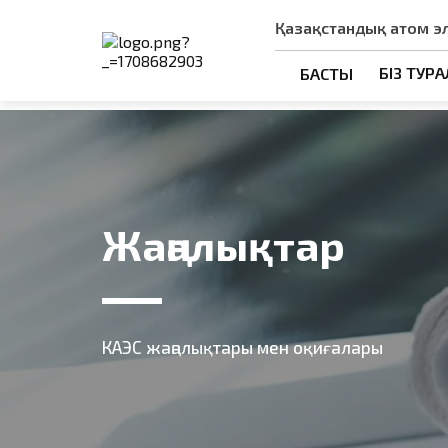
Қазақстандық атом э
БІЗ ТУР
БАСТЫ
Жаңалықтар
КАЭС жаңалықтары мен оқиғалары