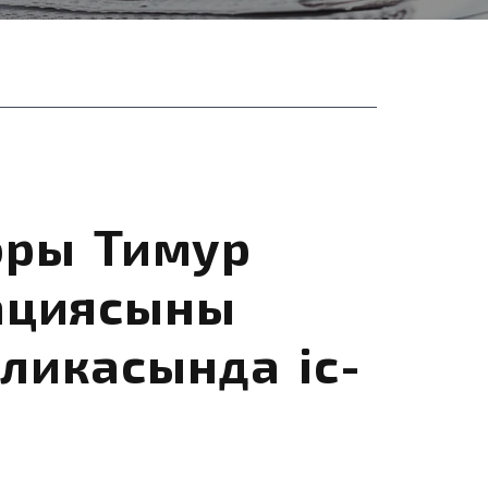
оры Тимур
ациясының
ликасында іс-