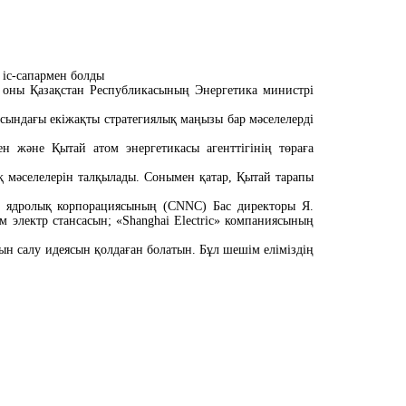
 іс-сапармен болды
 оны Қазақстан Республикасының Энергетика министрі
сындағы екіжақты стратегиялық маңызы бар мәселелерді
 және Қытай атом энергетикасы агенттігінің төраға
қ мәселелерін талқылады. Сонымен қатар,
Қ
ытай тарапы
ық ядролық корпорациясының (CNNC) Бас директоры Я.
 электр стансасын; «Shanghai Electric» компаниясының
ын салу идеясын қолдаған болатын. Бұл шешім еліміздің