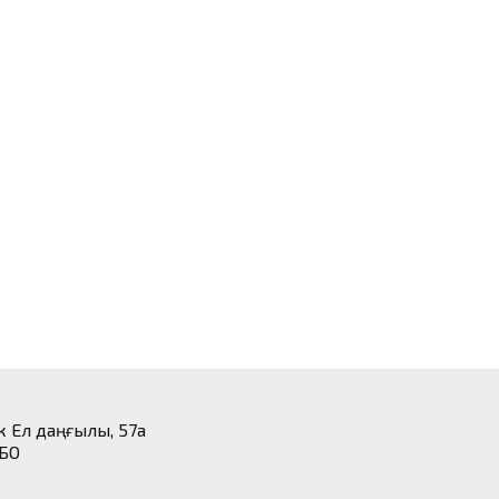
ік Ел даңғылы, 57а
 БО