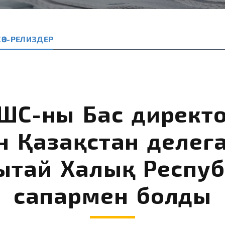
ӨЗ-РЕЛИЗДЕР
ШС-ның Бас директ
 Қазақстан делег
тай Халық Респуб
сапармен болды