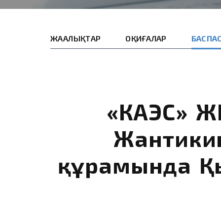
ЖАҢАЛЫҚТАР
ОҚИҒАЛАР
БАСПАС
«КАЭС» Ж
Жантикин
құрамында Қы