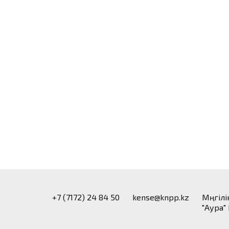
+7 (7172) 24 84 50
kense@knpp.kz
​Мәңгіл
"Аура"