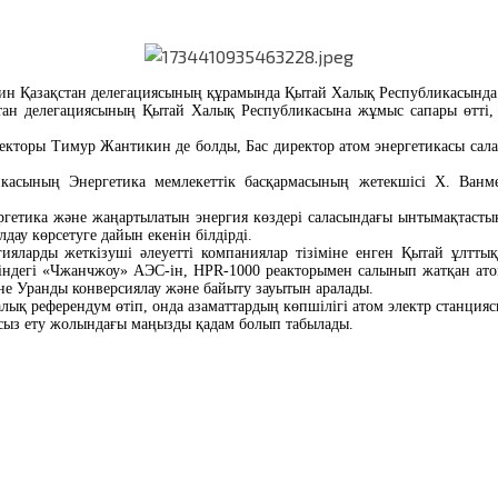
н Қазақстан делегациясының
құрамында
Қытай Халық Республикасын
да
тан делегациясының Қытай Халық Республикасына жұмыс сапары өтті,
екторы Тимур Жантикин де болды,
Бас директор
атом энергетикасы сала
касының Энергетика мемлекеттік басқармасының жетекшісі Х. Ванмен
ергетика және жаңартылатын энергия көздері саласындағы ынтымақтасты
дау көрсетуге дайын екенін білдірді.
гияларды жеткізуші әлеуетті компаниялар тізіміне енген Қытай ұлтт
індегі «Чжанчжоу» АЭС-ін, HPR-1000 реакторымен салынып жатқан атом
әне Уранды конверсиялау және байыту зауытын аралады.
лық референдум өтіп, онда азаматтардың көпшілігі атом электр станцияс
асыз ету жолындағы маңызды қадам болып табылады.