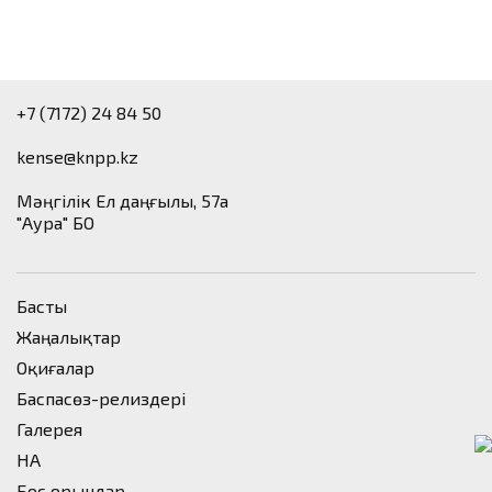
+7 (7172) 24 84 50
kense@knpp.kz
​Мәңгілік Ел даңғылы, 57а
"Аура" БО
Басты
Жаңалықтар
Оқиғалар
Баспасөз-релиздері
Галерея
НҚА
Бос орындар