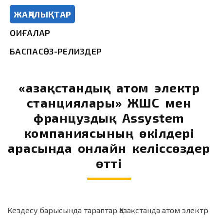
ЖАҢАЛЫҚТАР
ОҚИҒАЛАР
БАСПАСӨЗ-РЕЛИЗДЕР
«Қазақстандық атом электр
станциялары» ЖШС мен
француздық Assystem
компаниясының өкілдері
арасында онлайн келіссөздер
өтті
Кездесу барысында тараптар Қазақстанда атом электр