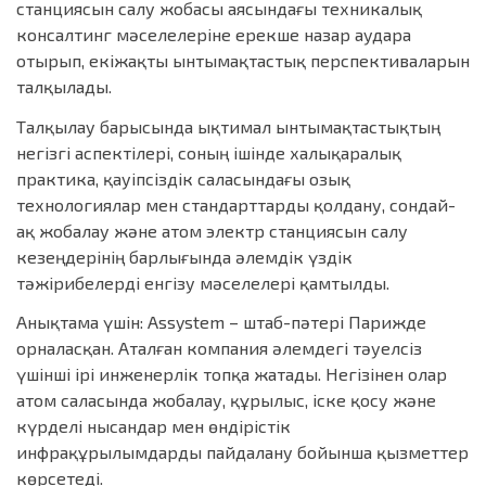
станциясын салу жобасы аясындағы техникалық
консалтинг мәселелеріне ерекше назар аудара
отырып, екіжақты ынтымақтастық перспективаларын
талқылады.
Талқылау барысында ықтимал ынтымақтастықтың
негізгі аспектілері, соның ішінде халықаралық
практика
, қауіпсіздік саласындағы озық
технологиялар мен стандарттарды қолдану, сондай-
ақ жобалау және атом электр станциясын салу
кезеңдерінің барлығында әлемдік үздік
тәжірибелерді енгізу мәселелері қамтылды.
Анықтама үшін
: Assystem – штаб-пәтері Парижде
орналасқан
. Аталған компания
әлемдегі тәуелсіз
үшінші ірі инженерлік топ
қа жатады
. Негізінен
олар
атом саласында жобалау, құрылыс, іске қосу және
күрделі нысандар мен өндірістік
инфрақұрылымдарды пайдалану бойынша қызметтер
көрсетеді.