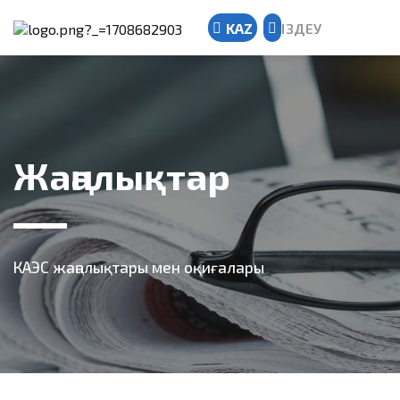
KAZ
ІЗДЕУ
Kazakh
Russian
English
Жаңалықтар
КАЭС жаңалықтары мен оқиғалары