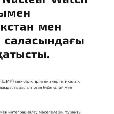
уымен
кстан мен
ы саласындағы
атысты.
(ШМР) мен біріктірілген энергетикалық
 ұйымдастырылып, оған Өзбекстан мен
ен интеграциялау мәселелерін, тұрақты