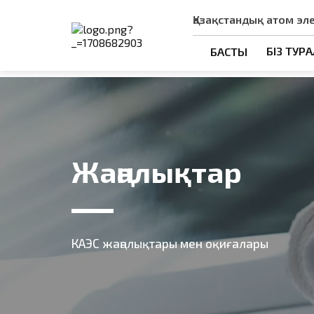
Қазақстандық атом эл
БІЗ ТУР
БАСТЫ
Жаңалықтар
КАЭС жаңалықтары мен оқиғалары