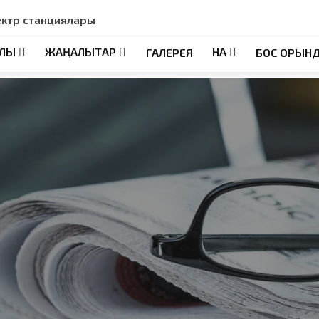
ектр станциялары
АЛЫ
ЖАҢАЛЫҚТАР
НҚА
ГАЛЕРЕЯ
БОС ОРЫН