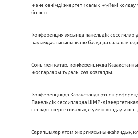
және сенімді энергетикалық жүйені қолдау
бөлісті.
Конференция аясында панельдік сессиялар ұ
қауымдастығының және басқа да салалық вед
Сонымен қатар, конференцияда Қазақстанның 
жоспарлары туралы сөз қозғалды.
Конференцияда Қазақстанда өткен референду
Панельдік сессияларда ШМР-ді энергетика
сенімді энергетикалық жүйені қолдау үшін
Сарапшылар атом энергиясының жаһандық кли