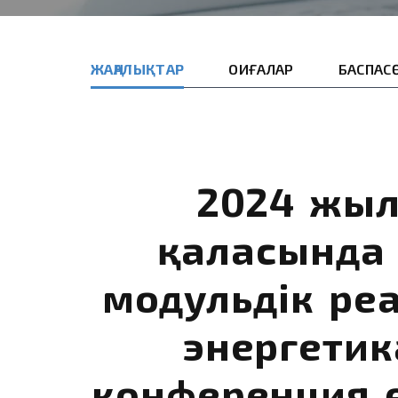
ЖАҢАЛЫҚТАР
ОҚИҒАЛАР
БАСПАС
2024 жыл
қаласында
модульдік реа
энергетик
конференция ө