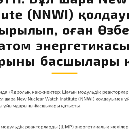
itute (NNWI) қолда
ырылып, оған Өзбе
 атом энергетикас
ының басшылары қ
нда «Ядролық көкжиектер: Шағын модульдік реакторлар 
Бұл шара New Nuclear Watch Institute (NNWI) қолдауымен
ғы ұйымдарының басшылары қатысты.
модульдік реакторларды (ШМР) энергетикалық желілерм