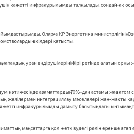
 үшін қажетті инфрақұрылымды талқылады, сондай-ақ осы
йымдастырылды. Оларға ҚР Энергетика министрлігінің, Ө
омстволардың өкілдері қатысты.
жаһандық уран өндірушілерінің бірі ретінде алатын орны 
м нәтижесінде азаматтардың 70%-дан астамы жаңа атом ст
лық желілермен интеграциялау мәселелері жан-жақты қ
 қажетті инфрақұрылымды дамыту бағытындағы ынтымақтас
маттық мақсаттарға қол жеткізудегі рөлін ерекше атап ө