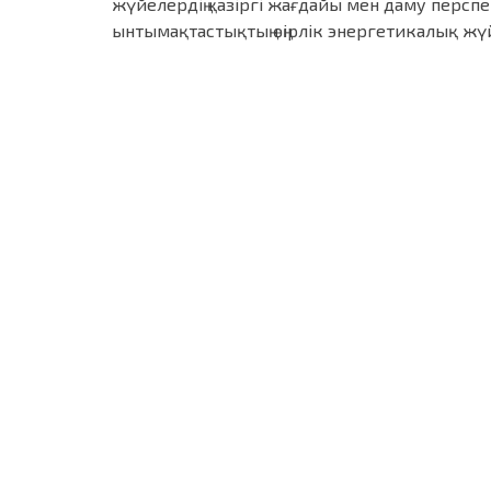
жүйелердің қазіргі жағдайы мен даму персп
ынтымақтастықтың өңірлік энергетикалық жү