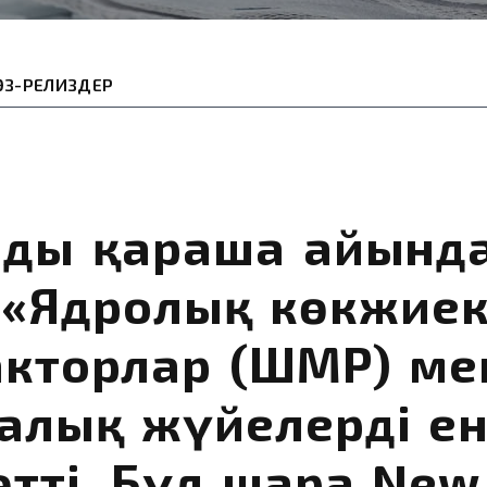
ӨЗ-РЕЛИЗДЕР
дың қараша айынд
 «Ядролық көкжиек
кторлар (ШМР) мен
алық жүйелерді ен
тті. Бұл шара New