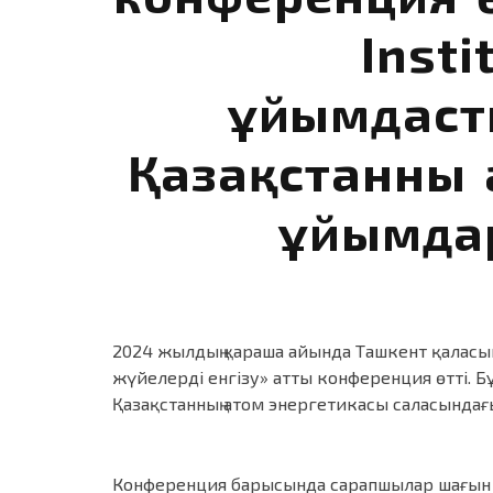
Inst
ұйымдаст
Қазақстанның
ұйымдар
2024 жылдың қараша айында Ташкент қаласы
жүйелерді енгізу» атты конференция өтті. 
Қазақстанның атом энергетикасы саласында
Конференция барысында сарапшылар шағын 