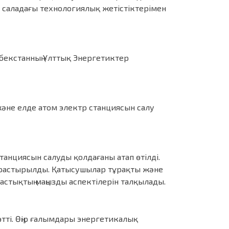
 саладағы технологиялық жетістіктерімен
збекстанның Ұлттық Энергетиктер
және елде атом электр станциясын салу
анциясын салуды қолдағаны атап өтілді.
арастырылды. Қатысушылар тұрақты және
тықтың маңызды аспектілерін талқылады.
тті. Өңір ғалымдары энергетикалық