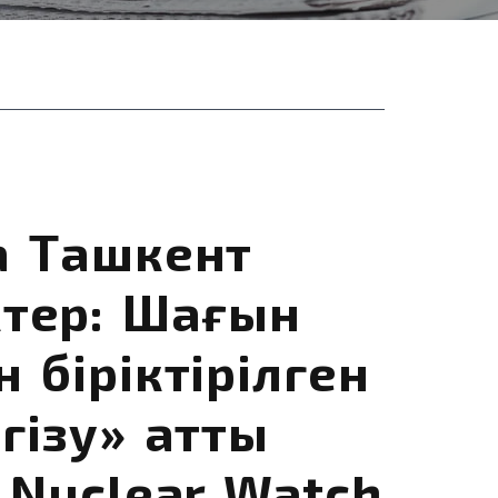
а Ташкент
тер: Шағын
 біріктірілген
гізу» атты
 Nuclear Watch