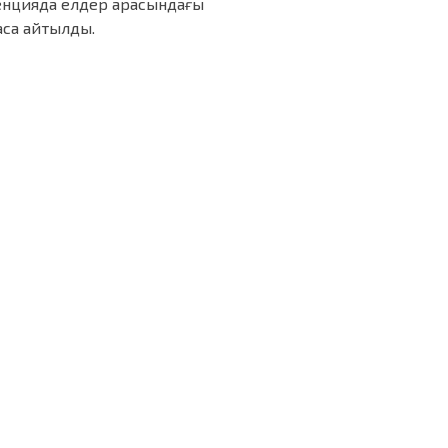
ренцияда елдер арасындағы
аса айтылды.