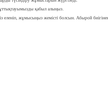
ларды түсіндіру жұмыстарын жүргізеді.
 құттықтауымызды қабыл алыңыз.
ңіз еленіп, жұмысыңыз жемісті болсын. Абырой биігінен