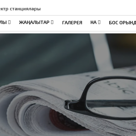
ектр станциялары
АЛЫ
ЖАҢАЛЫҚТАР
НҚА
ГАЛЕРЕЯ
БОС ОРЫН