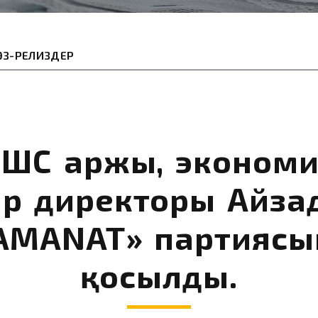
ӨЗ-РЕЛИЗДЕР
ЖШС Қаржы, эконом
ар директоры Айза
«AMANAT» партиясы
қосылды.