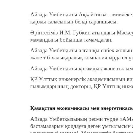
Айзада Үмбетқызы Аққайсиева – мемлекетт
қаржы саласының белді сарапшысы.
Әріптесіміз И.М. Губкин атындағы Мәске
мамандығы бойынша тәмамдаған.
Айзада Үмбетқызы алғашқы еңбек жолын
және т.б халықаралық компанияларда ел 
Айзада Үмбетқызы қоғамдық және ғылыми 
ҚР Ұлттық инженерлік академиясының ви
ғылымдарының докторы, ҚР Ұлттық инжен
Қазақстан экономикасы мен энергетикасы
Айзада Үмбетқызының ресми түрде «AMAN
бастамаларын қолдауға деген ұмтылысын 