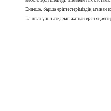
мәселелерді шешеді. Мемлекеттік бастама
Ендеше, барша әріптестеріміздің атынан
Ел игілі үшін атқарып жатқан ерен еңбегі