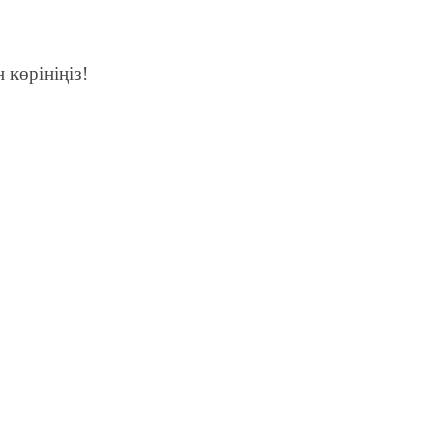
 көрініңіз!