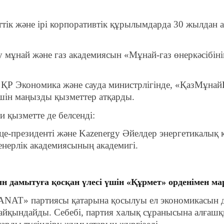
ік және ірі корпоративтік құрылымдарда 30 жылдан а
у мұнай және газ академиясын «Мұнай-газ өнеркәсіб
 ҚР Экономика және сауда министрлігінде, «ҚазМұн
үшін маңызды қызметтер атқарды.
қызметте де белсенді:
це-президенті және Kazenergy Әйелдер энергетикалы
ерлік академиясының академигі.
н дамытуға қосқан үлесі үшін «Құрмет» орденімен ма
AT» партиясы қатарына қосылуы ел экономикасын да
айқындайды. Себебі, партия халық сұранысына алғашқы