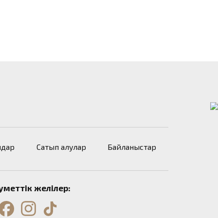
ндар
Сатып алулар
Байланыстар
еуметтік желілер: