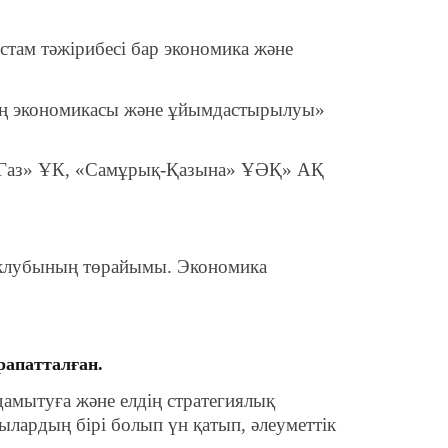
стам тәжірибесі бар экономика және
інің экономикасы және ұйымдастырылуы»
айГаз» ҰК, «Самұрық-Қазына» ҰӘҚ» АҚ
қ клубының төрайымы. Экономика
рапатталған.
мытуға және елдің стратегиялық
лардың бірі болып үн қатып, әлеуметтік