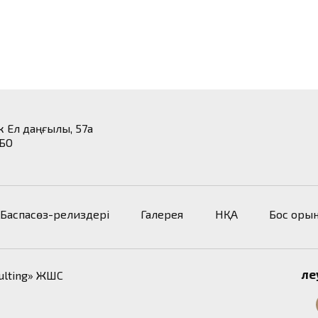
ік Ел даңғылы, 57а
 БО
Баспасөз-релиздері
Галерея
НҚА
Бос оры
Әл
ulting» ЖШС