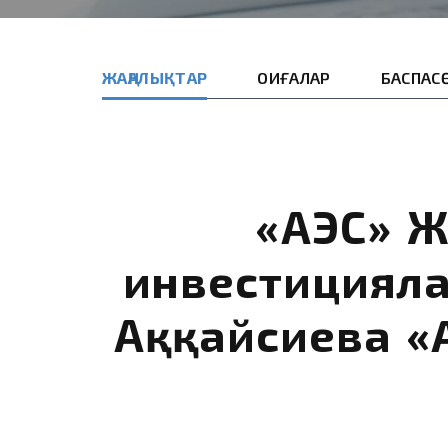
ЖАҢАЛЫҚТАР
ОҚИҒАЛАР
БАСПАС
«ҚАЭС» 
инвестициял
Аққайсиева 