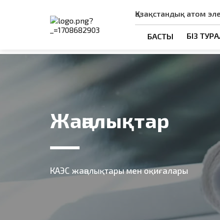
Қазақстандық атом эл
БІЗ ТУР
БАСТЫ
Жаңалықтар
КАЭС жаңалықтары мен оқиғалары