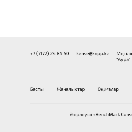
+7 (7172) 24 84 50
kense@knpp.kz
​Мәңгіл
"Аура"
Басты
Жаңалықтар
Оқиғалар
Әзірлеуші
«BenchMark Cons