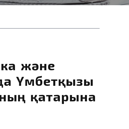
ика және
да Үмбетқызы
ның қатарына