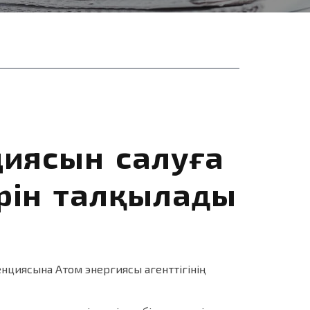
циясын салуға
рін талқылады
нциясына Атом энергиясы агенттігінің