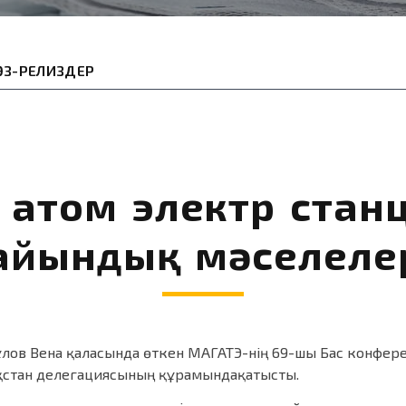
ӨЗ-РЕЛИЗДЕР
А атом электр стан
дайындық мәселеле
ұлов Вена қаласында өткен МАГАТЭ-нің 69-шы Бас конфере
зақстан делегациясының құрамындақатысты.