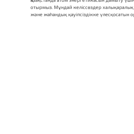
отырмыз. Мұндай келіссөздер халықаралық
және жаһандық қауіпсіздікке үлесқосатын ор