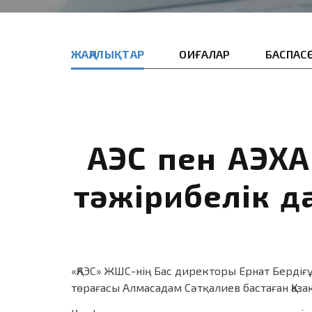
ЖАҢАЛЫҚТАР
ОҚИҒАЛАР
БАСПАС
ҚАЭС пен АЭХ
тәжірибелік 
«ҚАЭС» ЖШС-нің Бас директоры Ернат Бердіғ
төрағасы Алмасадам Сәтқалиев бастаған Қа