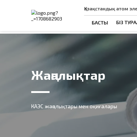
Қазақстандық атом эл
БІЗ ТУР
БАСТЫ
Жаңалықтар
КАЭС жаңалықтары мен оқиғалары