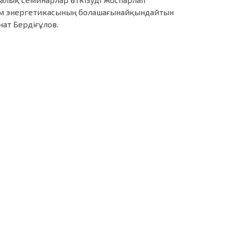
ом энергетикасының болашағынайқындайтын
нат Бердіғұлов.