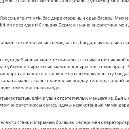
ядролық саладағы жетекші халықаралық ұйымдармен ком
 Гросси, агенттіктің бас директорының орынбасары Михаи
hibition президенті Сильвия Берманн және энергетика м
қстанмен техникалық ынтымақтастық бағдарламаларына ж
салуға дайындық және техникалық ынтымақтастық жобал
пынан ұйымдастырылатын мамандандырылған семинарлар, А
мамандарға арналған оқыту жәнетағылымдамадан өту бағд
 сараптамалық жәнетехникалық қолдау түрлері, сондай-а
міндеттемелері талқыланды.
нтымақтастық еліміз үшін стратегиялық маңызғаие. Бұл ы
, атом энергетикасы саласындағы қазақстандық мамандард
ом электр станцияларының болашақ иелері мен операторла
н кадрлар даярлау мәселелеріне арналған бірқатар техни