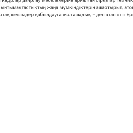
 ынтымақтастықтың жаңа мүмкіндіктерін ашаотырып, ат
тақ шешімдер қабылдауға жол ашады», – деп атап өтті Ер