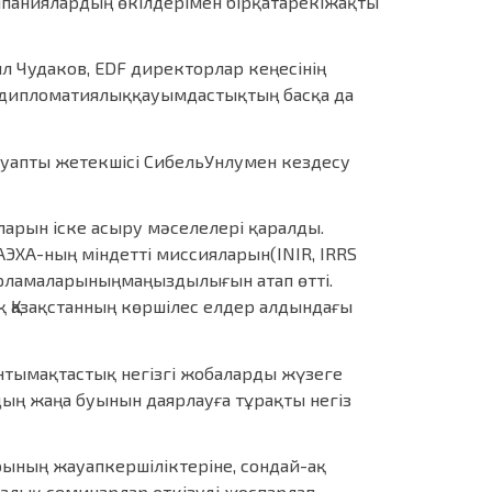
паниялардың өкілдерімен бірқатарекіжақты
л Чудаков, EDF директорлар кеңесінің
ен дипломатиялыққауымдастықтың басқа да
ауапты жетекшісі СибельУнлумен кездесу
арын іске асыру мәселелері қаралды.
ЭХА-ның міндетті миссияларын(INIR, IRRS
арламаларыныңмаңыздылығын атап өтті.
қ Қазақстанның көршілес елдер алдындағы
нтымақтастық негізгі жобаларды жүзеге
ың жаңа буынын даярлауға тұрақты негіз
рының жауапкершіліктеріне, сондай-ақ
калық семинарлар өткізуді жоспарлап