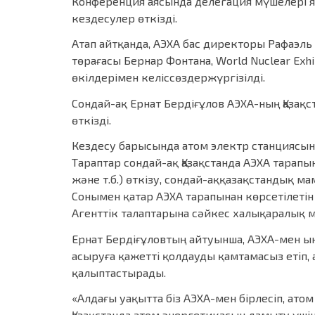
Конференция аясында делегация мүшелері 
кездесулер өткізді.
Атап айтқанда, АЭХА бас директоры Рафаэль
төрағасы Бернар Фонтана, World Nuclear Ex
өкілдерімен келіссөздержүргізілді.
Сондай-ақ Ернат Бердіғұлов АЭХА-ның Қаза
өткізді.
Кездесу барысында атом электр станциясын
Тараптар сондай-ақ Қазақстанда АЭХА тара
және т.б.) өткізу, сондай-аққазақстандық 
Сонымен қатар АЭХА тарапынан көрсетілетін
Агенттік талаптарына сәйкес халықаралық 
Ернат Бердіғұловтың айтуынша, АЭХА-мен ы
асыруға қажетті қолдауды қамтамасыз етіп
қалыптастырады.
«Алдағы уақытта біз АЭХА-мен бірлесіп, ат
Қазақстанда атом энергетикасын дамыту үші