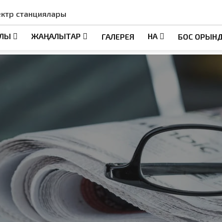
ектр станциялары
АЛЫ
ЖАҢАЛЫҚТАР
НҚА
ГАЛЕРЕЯ
БОС ОРЫН