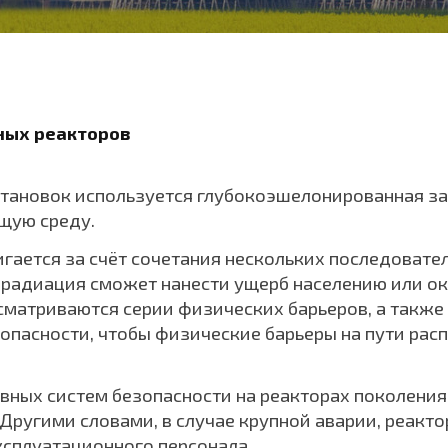
ных реакторов
становок используется глубокоэшелонированная з
щую среду.
гается за счёт сочетания нескольких последовате
 радиация сможет нанести ущерб населению или о
сматриваются серии физических барьеров, а также 
опасности, чтобы физические барьеры на пути ра
ных систем безопасности на реакторах поколения II
 Другими словами, в случае крупной аварии, реакто
ксплуатационного персонала.