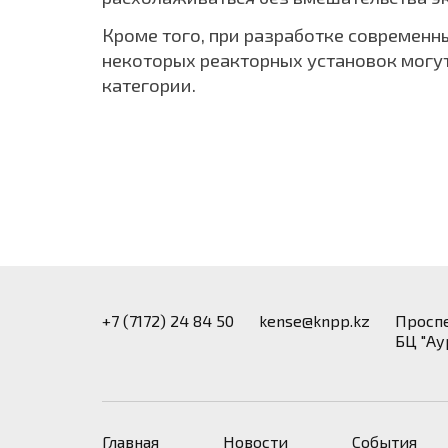
Кроме того, при разработке современн
некоторых реакторных установок могут
категории.
+7 (7172) 24 84 50
kense@knpp.kz
​Просп
БЦ "Ау
Главная
Новости
События